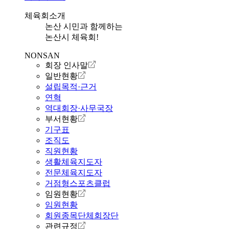
체육회소개
논산 시민과 함께하는
논산시 체육회!
NONSAN
회장 인사말
일반현황
설립목적·근거
연혁
역대회장·사무국장
부서현황
기구표
조직도
직원현황
생활체육지도자
전문체육지도자
거점형스포츠클럽
임원현황
임원현황
회원종목단체회장단
관련규정