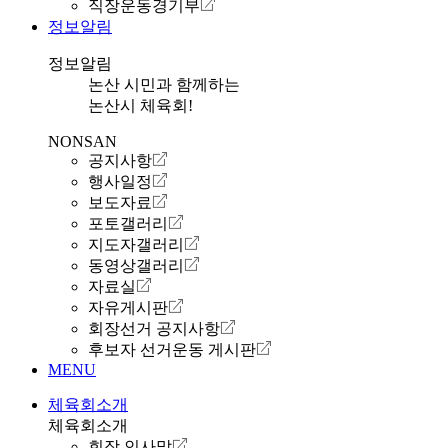
직장운동경기부
정보알림
정보알림
논산 시민과 함께하는
논산시 체육회!
NONSAN
공지사항
행사일정
보도자료
포토갤러리
지도자갤러리
동영상갤러리
자료실
자유게시판
회장선거 공지사항
후보자 선거운동 게시판
MENU
체육회소개
체육회소개
회장 인사말