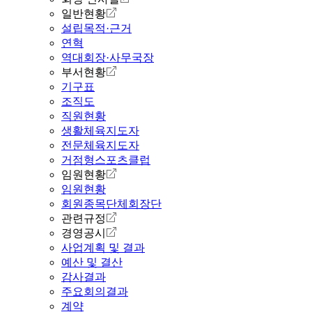
일반현황
설립목적·근거
연혁
역대회장·사무국장
부서현황
기구표
조직도
직원현황
생활체육지도자
전문체육지도자
거점형스포츠클럽
임원현황
임원현황
회원종목단체회장단
관련규정
경영공시
사업계획 및 결과
예산 및 결산
감사결과
주요회의결과
계약