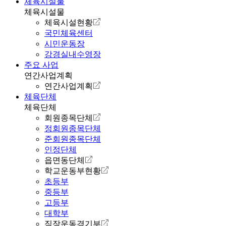
체육시설물
체육시설물
체육시설현황
국민체육센터
시민운동장
강경실내수영장
주요 사업
연간사업계획
연간사업계획
체육단체
체육단체
회원종목단체
정회원종목단체
준회원종목단체
인정단체
읍면동단체
학교운동부현황
초등부
중등부
고등부
대학부
직장운동경기부