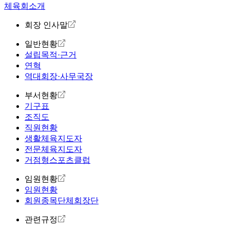
체육회소개
회장 인사말
일반현황
설립목적·근거
연혁
역대회장·사무국장
부서현황
기구표
조직도
직원현황
생활체육지도자
전문체육지도자
거점형스포츠클럽
임원현황
임원현황
회원종목단체회장단
관련규정