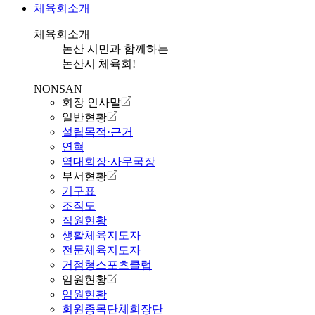
체육회소개
체육회소개
논산 시민과 함께하는
논산시 체육회!
NONSAN
회장 인사말
일반현황
설립목적·근거
연혁
역대회장·사무국장
부서현황
기구표
조직도
직원현황
생활체육지도자
전문체육지도자
거점형스포츠클럽
임원현황
임원현황
회원종목단체회장단