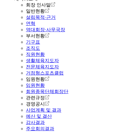
회장 인사말
일반현황
설립목적·근거
연혁
역대회장·사무국장
부서현황
기구표
조직도
직원현황
생활체육지도자
전문체육지도자
거점형스포츠클럽
임원현황
임원현황
회원종목단체회장단
관련규정
경영공시
사업계획 및 결과
예산 및 결산
감사결과
주요회의결과