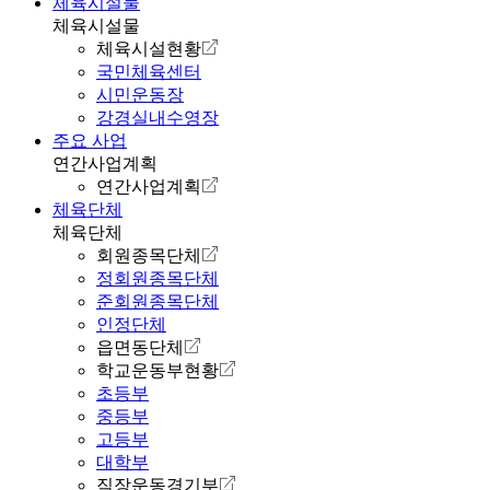
체육시설물
체육시설물
체육시설현황
국민체육센터
시민운동장
강경실내수영장
주요 사업
연간사업계획
연간사업계획
체육단체
체육단체
회원종목단체
정회원종목단체
준회원종목단체
인정단체
읍면동단체
학교운동부현황
초등부
중등부
고등부
대학부
직장운동경기부