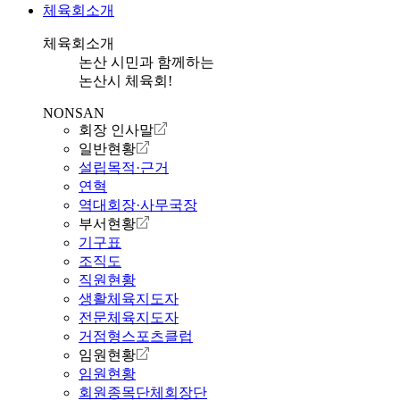
체육회소개
체육회소개
논산 시민과 함께하는
논산시 체육회!
NONSAN
회장 인사말
일반현황
설립목적·근거
연혁
역대회장·사무국장
부서현황
기구표
조직도
직원현황
생활체육지도자
전문체육지도자
거점형스포츠클럽
임원현황
임원현황
회원종목단체회장단