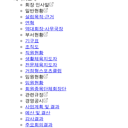
회장 인사말
일반현황
설립목적·근거
연혁
역대회장·사무국장
부서현황
기구표
조직도
직원현황
생활체육지도자
전문체육지도자
거점형스포츠클럽
임원현황
임원현황
회원종목단체회장단
관련규정
경영공시
사업계획 및 결과
예산 및 결산
감사결과
주요회의결과