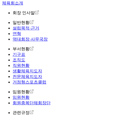
체육회소개
회장 인사말
일반현황
설립목적·근거
연혁
역대회장·사무국장
부서현황
기구표
조직도
직원현황
생활체육지도자
전문체육지도자
거점형스포츠클럽
임원현황
임원현황
회원종목단체회장단
관련규정