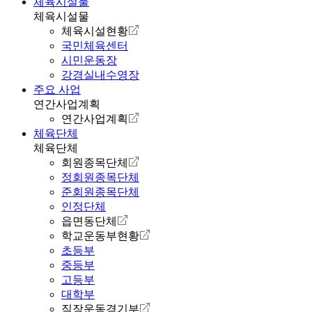
체육시설물
체육시설물
체육시설현황
국민체육센터
시민운동장
강경실내수영장
주요 사업
연간사업계획
연간사업계획
체육단체
체육단체
회원종목단체
정회원종목단체
준회원종목단체
인정단체
읍면동단체
학교운동부현황
초등부
중등부
고등부
대학부
직장운동경기부