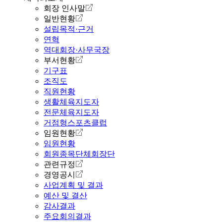
회장 인사말
일반현황
설립목적·근거
연혁
역대회장·사무국장
부서현황
기구표
조직도
직원현황
생활체육지도자
전문체육지도자
거점형스포츠클럽
임원현황
임원현황
회원종목단체회장단
관련규정
경영공시
사업계획 및 결과
예산 및 결산
감사결과
주요회의결과