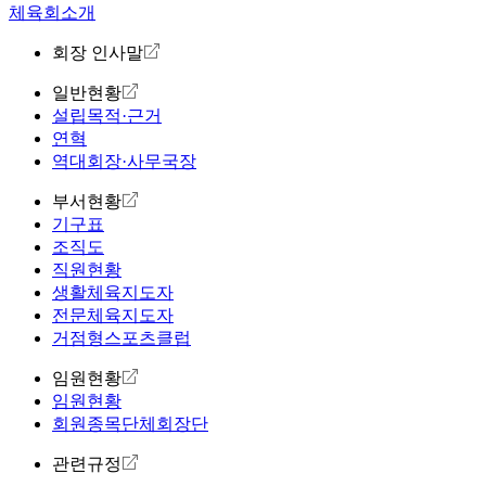
체육회소개
회장 인사말
일반현황
설립목적·근거
연혁
역대회장·사무국장
부서현황
기구표
조직도
직원현황
생활체육지도자
전문체육지도자
거점형스포츠클럽
임원현황
임원현황
회원종목단체회장단
관련규정