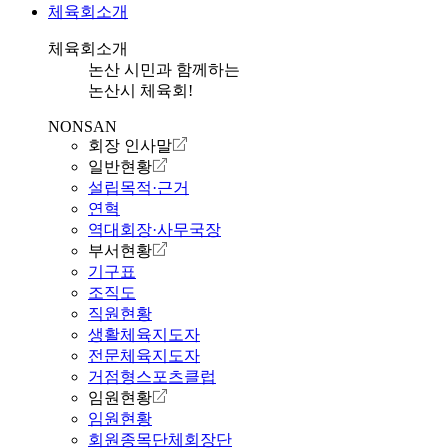
체육회소개
체육회소개
논산 시민과 함께하는
논산시 체육회!
NONSAN
회장 인사말
일반현황
설립목적·근거
연혁
역대회장·사무국장
부서현황
기구표
조직도
직원현황
생활체육지도자
전문체육지도자
거점형스포츠클럽
임원현황
임원현황
회원종목단체회장단