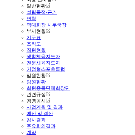
일반현황
설립목적·근거
연혁
역대회장·사무국장
부서현황
기구표
조직도
직원현황
생활체육지도자
전문체육지도자
거점형스포츠클럽
임원현황
임원현황
회원종목단체회장단
관련규정
경영공시
사업계획 및 결과
예산 및 결산
감사결과
주요회의결과
계약