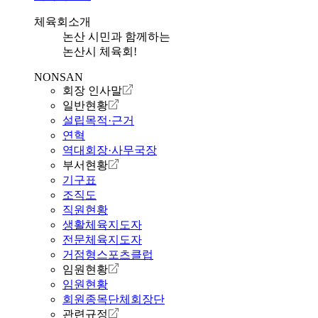
체육회소개
논산 시민과 함께하는
논산시 체육회!
NONSAN
회장 인사말
일반현황
설립목적·근거
연혁
역대회장·사무국장
부서현황
기구표
조직도
직원현황
생활체육지도자
전문체육지도자
거점형스포츠클럽
임원현황
임원현황
회원종목단체회장단
관련규정