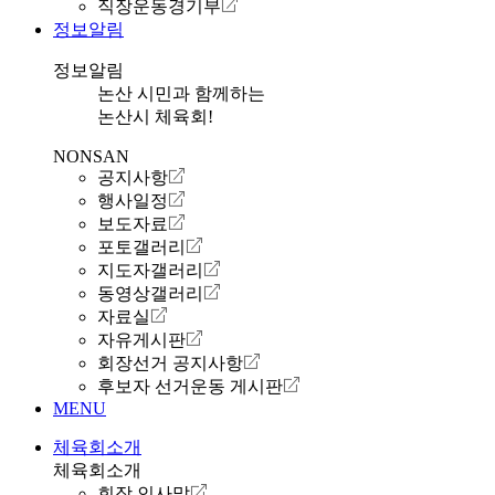
직장운동경기부
정보알림
정보알림
논산 시민과 함께하는
논산시 체육회!
NONSAN
공지사항
행사일정
보도자료
포토갤러리
지도자갤러리
동영상갤러리
자료실
자유게시판
회장선거 공지사항
후보자 선거운동 게시판
MENU
체육회소개
체육회소개
회장 인사말