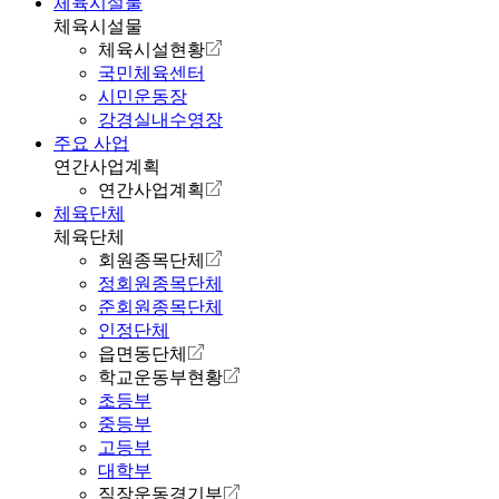
체육시설물
체육시설물
체육시설현황
국민체육센터
시민운동장
강경실내수영장
주요 사업
연간사업계획
연간사업계획
체육단체
체육단체
회원종목단체
정회원종목단체
준회원종목단체
인정단체
읍면동단체
학교운동부현황
초등부
중등부
고등부
대학부
직장운동경기부