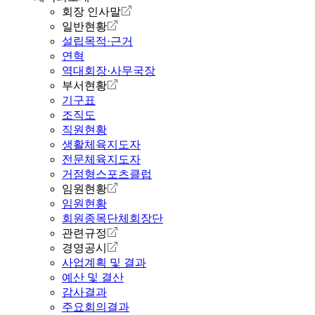
회장 인사말
일반현황
설립목적·근거
연혁
역대회장·사무국장
부서현황
기구표
조직도
직원현황
생활체육지도자
전문체육지도자
거점형스포츠클럽
임원현황
임원현황
회원종목단체회장단
관련규정
경영공시
사업계획 및 결과
예산 및 결산
감사결과
주요회의결과