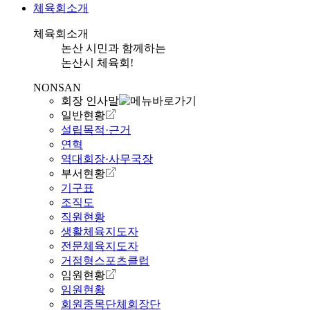
체육회소개
체육회소개
논산 시민과 함께하는
논산시 체육회!
NONSAN
회장 인사말
일반현황
설립목적·근거
연혁
역대회장·사무국장
부서현황
기구표
조직도
직원현황
생활체육지도자
전문체육지도자
거점형스포츠클럽
임원현황
임원현황
회원종목단체회장단