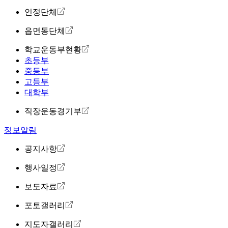
인정단체
읍면동단체
학교운동부현황
초등부
중등부
고등부
대학부
직장운동경기부
정보알림
공지사항
행사일정
보도자료
포토갤러리
지도자갤러리