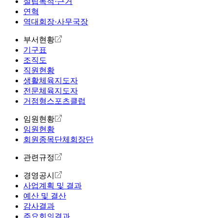
설립목적·근거
연혁
역대회장·사무국장
부서현황
기구표
조직도
직원현황
생활체육지도자
전문체육지도자
거점형스포츠클럽
임원현황
임원현황
회원종목단체회장단
관련규정
경영공시
사업계획 및 결과
예산 및 결산
감사결과
주요회의결과