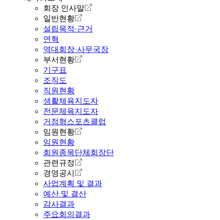
회장 인사말
일반현황
설립목적·근거
연혁
역대회장·사무국장
부서현황
기구표
조직도
직원현황
생활체육지도자
전문체육지도자
거점형스포츠클럽
임원현황
임원현황
회원종목단체회장단
관련규정
경영공시
사업계획 및 결과
예산 및 결산
감사결과
주요회의결과