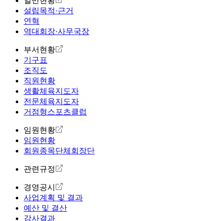
일반현황
설립목적·근거
연혁
역대회장·사무국장
부서현황
기구표
조직도
직원현황
생활체육지도자
전문체육지도자
거점형스포츠클럽
임원현황
임원현황
회원종목단체회장단
관련규정
경영공시
사업계획 및 결과
예산 및 결산
감사결과