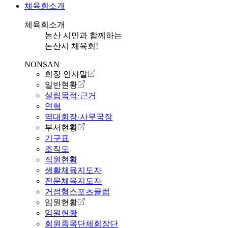
체육회소개
체육회소개
논산 시민과 함께하는
논산시 체육회!
NONSAN
회장 인사말
일반현황
설립목적·근거
연혁
역대회장·사무국장
부서현황
기구표
조직도
직원현황
생활체육지도자
전문체육지도자
거점형스포츠클럽
임원현황
임원현황
회원종목단체회장단