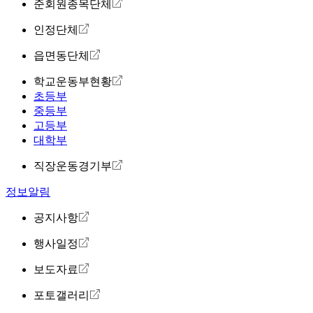
준회원종목단체
인정단체
읍면동단체
학교운동부현황
초등부
중등부
고등부
대학부
직장운동경기부
정보알림
공지사항
행사일정
보도자료
포토갤러리