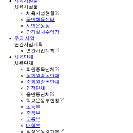
체육시설물
체육시설물
체육시설현황
국민체육센터
시민운동장
강경실내수영장
주요 사업
연간사업계획
연간사업계획
체육단체
체육단체
회원종목단체
정회원종목단체
준회원종목단체
인정단체
읍면동단체
학교운동부현황
초등부
중등부
고등부
대학부
직장운동경기부