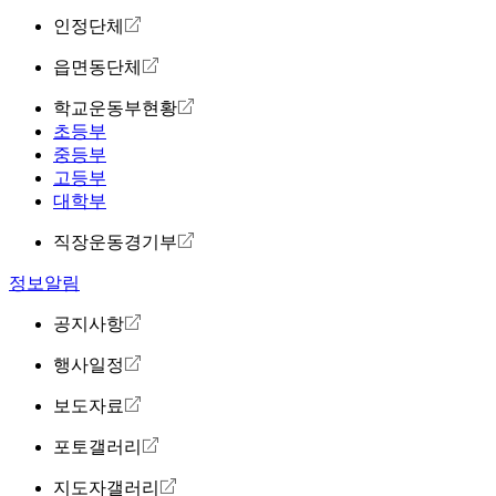
인정단체
읍면동단체
학교운동부현황
초등부
중등부
고등부
대학부
직장운동경기부
정보알림
공지사항
행사일정
보도자료
포토갤러리
지도자갤러리