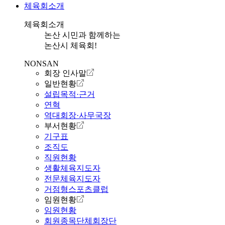
체육회소개
체육회소개
논산 시민과 함께하는
논산시 체육회!
NONSAN
회장 인사말
일반현황
설립목적·근거
연혁
역대회장·사무국장
부서현황
기구표
조직도
직원현황
생활체육지도자
전문체육지도자
거점형스포츠클럽
임원현황
임원현황
회원종목단체회장단