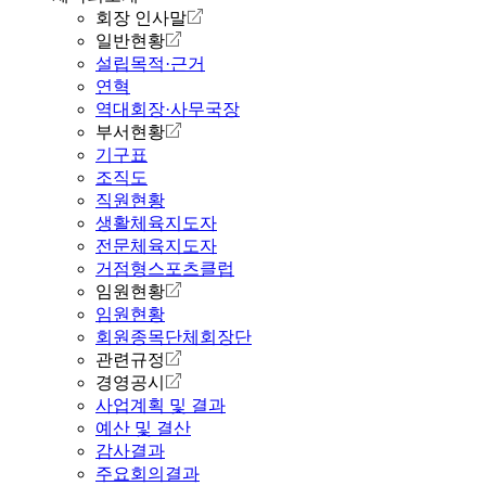
회장 인사말
일반현황
설립목적·근거
연혁
역대회장·사무국장
부서현황
기구표
조직도
직원현황
생활체육지도자
전문체육지도자
거점형스포츠클럽
임원현황
임원현황
회원종목단체회장단
관련규정
경영공시
사업계획 및 결과
예산 및 결산
감사결과
주요회의결과