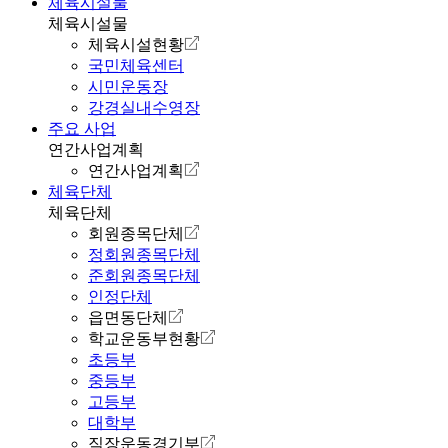
체육시설물
체육시설물
체육시설현황
국민체육센터
시민운동장
강경실내수영장
주요 사업
연간사업계획
연간사업계획
체육단체
체육단체
회원종목단체
정회원종목단체
준회원종목단체
인정단체
읍면동단체
학교운동부현황
초등부
중등부
고등부
대학부
직장운동경기부