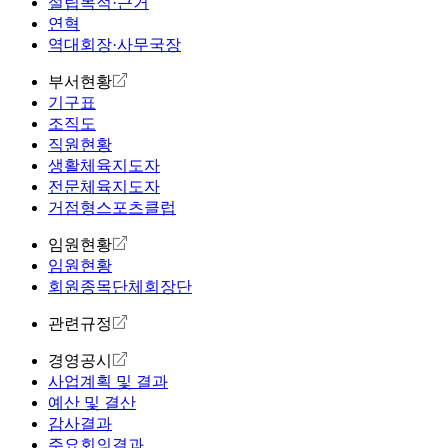
설립목적·근거
연혁
역대회장·사무국장
부서현황
기구표
조직도
직원현황
생활체육지도자
전문체육지도자
거점형스포츠클럽
임원현황
임원현황
회원종목단체회장단
관련규정
경영공시
사업계획 및 결과
예산 및 결산
감사결과
주요회의결과