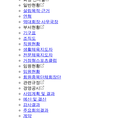
일반현황
설립목적·근거
연혁
역대회장·사무국장
부서현황
기구표
조직도
직원현황
생활체육지도자
전문체육지도자
거점형스포츠클럽
임원현황
임원현황
회원종목단체회장단
관련규정
경영공시
사업계획 및 결과
예산 및 결산
감사결과
주요회의결과
계약