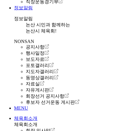
직장운동경기부
정보알림
정보알림
논산 시민과 함께하는
논산시 체육회!
NONSAN
공지사항
행사일정
보도자료
포토갤러리
지도자갤러리
동영상갤러리
자료실
자유게시판
회장선거 공지사항
후보자 선거운동 게시판
MENU
체육회소개
체육회소개
회장 인사말