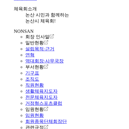
체육회소개
논산 시민과 함께하는
논산시 체육회!
NONSAN
회장 인사말
일반현황
설립목적·근거
연혁
역대회장·사무국장
부서현황
기구표
조직도
직원현황
생활체육지도자
전문체육지도자
거점형스포츠클럽
임원현황
임원현황
회원종목단체회장단
관련규정