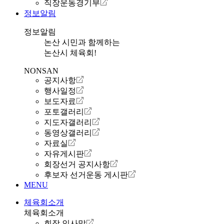
직장운동경기부
정보알림
정보알림
논산 시민과 함께하는
논산시 체육회!
NONSAN
공지사항
행사일정
보도자료
포토갤러리
지도자갤러리
동영상갤러리
자료실
자유게시판
회장선거 공지사항
후보자 선거운동 게시판
MENU
체육회소개
체육회소개
회장 인사말