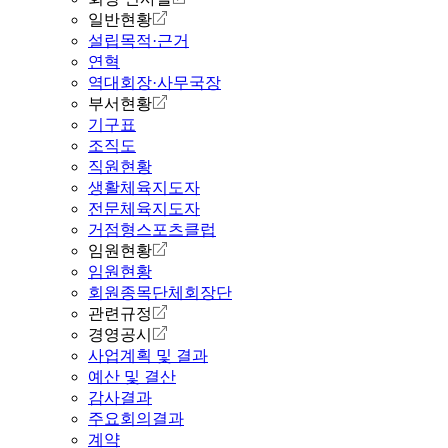
일반현황
설립목적·근거
연혁
역대회장·사무국장
부서현황
기구표
조직도
직원현황
생활체육지도자
전문체육지도자
거점형스포츠클럽
임원현황
임원현황
회원종목단체회장단
관련규정
경영공시
사업계획 및 결과
예산 및 결산
감사결과
주요회의결과
계약