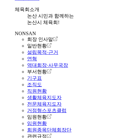
체육회소개
논산 시민과 함께하는
논산시 체육회!
NONSAN
회장 인사말
일반현황
설립목적·근거
연혁
역대회장·사무국장
부서현황
기구표
조직도
직원현황
생활체육지도자
전문체육지도자
거점형스포츠클럽
임원현황
임원현황
회원종목단체회장단
관련규정