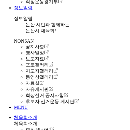
직장운동경기부
정보알림
정보알림
논산 시민과 함께하는
논산시 체육회!
NONSAN
공지사항
행사일정
보도자료
포토갤러리
지도자갤러리
동영상갤러리
자료실
자유게시판
회장선거 공지사항
후보자 선거운동 게시판
MENU
체육회소개
체육회소개
회장 인사말