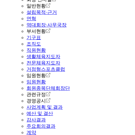
일반현황
설립목적·근거
연혁
역대회장·사무국장
부서현황
기구표
조직도
직원현황
생활체육지도자
전문체육지도자
거점형스포츠클럽
임원현황
임원현황
회원종목단체회장단
관련규정
경영공시
사업계획 및 결과
예산 및 결산
감사결과
주요회의결과
계약