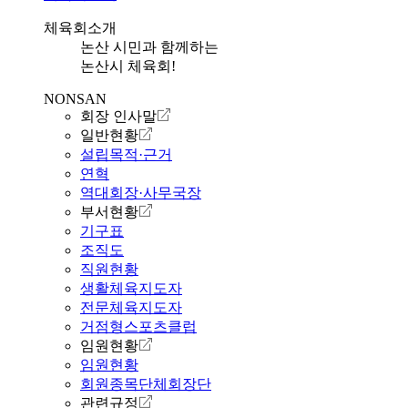
체육회소개
논산 시민과 함께하는
논산시 체육회!
NONSAN
회장 인사말
일반현황
설립목적·근거
연혁
역대회장·사무국장
부서현황
기구표
조직도
직원현황
생활체육지도자
전문체육지도자
거점형스포츠클럽
임원현황
임원현황
회원종목단체회장단
관련규정