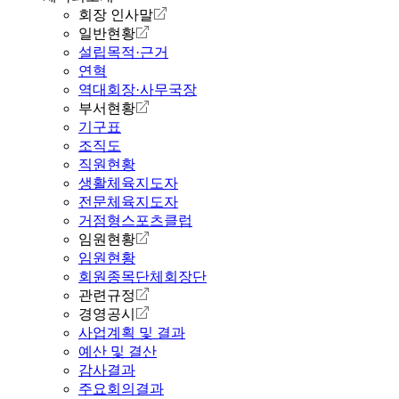
회장 인사말
일반현황
설립목적·근거
연혁
역대회장·사무국장
부서현황
기구표
조직도
직원현황
생활체육지도자
전문체육지도자
거점형스포츠클럽
임원현황
임원현황
회원종목단체회장단
관련규정
경영공시
사업계획 및 결과
예산 및 결산
감사결과
주요회의결과