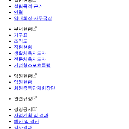
일반현황
설립목적·근거
연혁
역대회장·사무국장
부서현황
기구표
조직도
직원현황
생활체육지도자
전문체육지도자
거점형스포츠클럽
임원현황
임원현황
회원종목단체회장단
관련규정
경영공시
사업계획 및 결과
예산 및 결산
감사결과