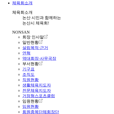
체육회소개
체육회소개
논산 시민과 함께하는
논산시 체육회!
NONSAN
회장 인사말
일반현황
설립목적·근거
연혁
역대회장·사무국장
부서현황
기구표
조직도
직원현황
생활체육지도자
전문체육지도자
거점형스포츠클럽
임원현황
임원현황
회원종목단체회장단