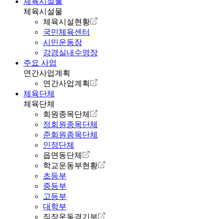
체육시설물
체육시설물
체육시설현황
국민체육센터
시민운동장
강경실내수영장
주요 사업
연간사업계획
연간사업계획
체육단체
체육단체
회원종목단체
정회원종목단체
준회원종목단체
인정단체
읍면동단체
학교운동부현황
초등부
중등부
고등부
대학부
직장운동경기부