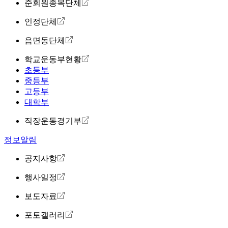
준회원종목단체
인정단체
읍면동단체
학교운동부현황
초등부
중등부
고등부
대학부
직장운동경기부
정보알림
공지사항
행사일정
보도자료
포토갤러리