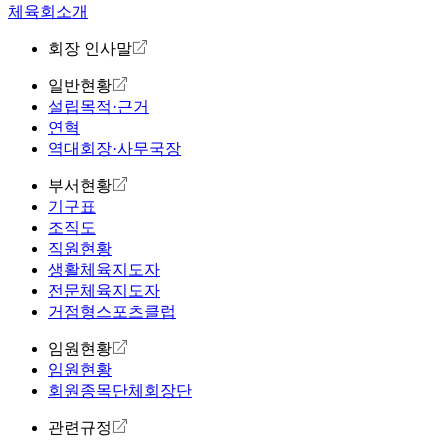
체육회소개
회장 인사말
일반현황
설립목적·근거
연혁
역대회장·사무국장
부서현황
기구표
조직도
직원현황
생활체육지도자
전문체육지도자
거점형스포츠클럽
임원현황
임원현황
회원종목단체회장단
관련규정