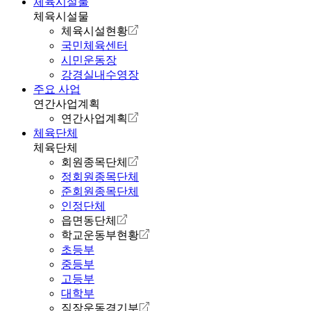
체육시설물
체육시설물
체육시설현황
국민체육센터
시민운동장
강경실내수영장
주요 사업
연간사업계획
연간사업계획
체육단체
체육단체
회원종목단체
정회원종목단체
준회원종목단체
인정단체
읍면동단체
학교운동부현황
초등부
중등부
고등부
대학부
직장운동경기부