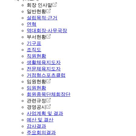
회장 인사말
일반현황
설립목적·근거
연혁
역대회장·사무국장
부서현황
기구표
조직도
직원현황
생활체육지도자
전문체육지도자
거점형스포츠클럽
임원현황
임원현황
회원종목단체회장단
관련규정
경영공시
사업계획 및 결과
예산 및 결산
감사결과
주요회의결과