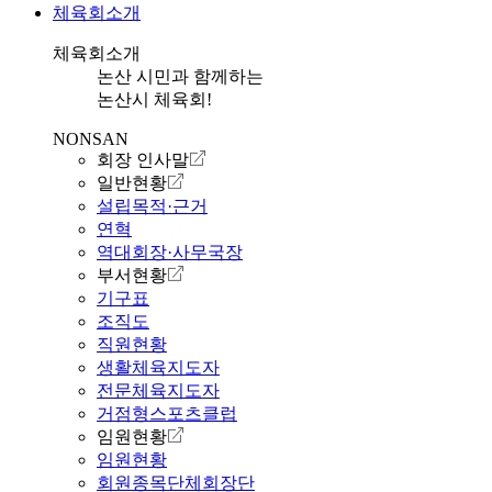
체육회소개
체육회소개
논산 시민과 함께하는
논산시 체육회!
NONSAN
회장 인사말
일반현황
설립목적·근거
연혁
역대회장·사무국장
부서현황
기구표
조직도
직원현황
생활체육지도자
전문체육지도자
거점형스포츠클럽
임원현황
임원현황
회원종목단체회장단