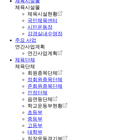
체육시설물
체육시설물
체육시설현황
국민체육센터
시민운동장
강경실내수영장
주요 사업
연간사업계획
연간사업계획
체육단체
체육단체
회원종목단체
정회원종목단체
준회원종목단체
인정단체
읍면동단체
학교운동부현황
초등부
중등부
고등부
대학부
직장운동경기부