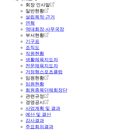
회장 인사말
일반현황
설립목적·근거
연혁
역대회장·사무국장
부서현황
기구표
조직도
직원현황
생활체육지도자
전문체육지도자
거점형스포츠클럽
임원현황
임원현황
회원종목단체회장단
관련규정
경영공시
사업계획 및 결과
예산 및 결산
감사결과
주요회의결과