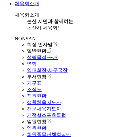
체육회소개
체육회소개
논산 시민과 함께하는
논산시 체육회!
NONSAN
회장 인사말
일반현황
설립목적·근거
연혁
역대회장·사무국장
부서현황
기구표
조직도
직원현황
생활체육지도자
전문체육지도자
거점형스포츠클럽
임원현황
임원현황
회원종목단체회장단