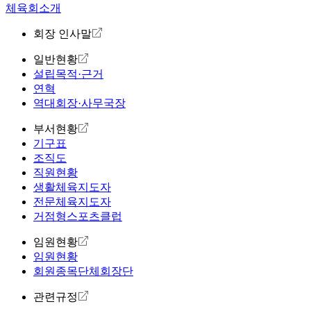
체육회소개
회장 인사말
일반현황
설립목적·근거
연혁
역대회장·사무국장
부서현황
기구표
조직도
직원현황
생활체육지도자
전문체육지도자
거점형스포츠클럽
임원현황
임원현황
회원종목단체회장단
관련규정