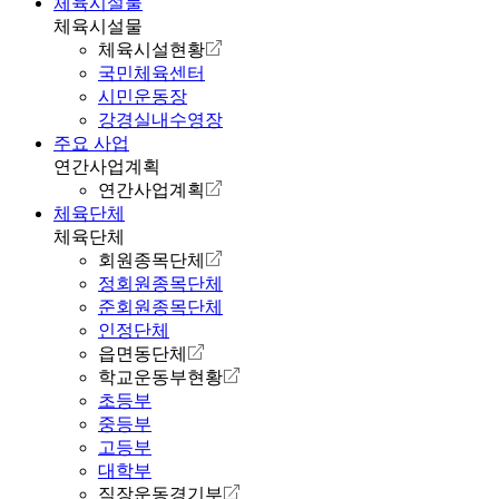
체육시설물
체육시설물
체육시설현황
국민체육센터
시민운동장
강경실내수영장
주요 사업
연간사업계획
연간사업계획
체육단체
체육단체
회원종목단체
정회원종목단체
준회원종목단체
인정단체
읍면동단체
학교운동부현황
초등부
중등부
고등부
대학부
직장운동경기부