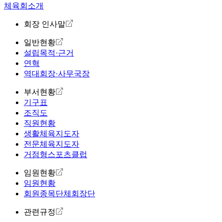
체육회소개
회장 인사말
일반현황
설립목적·근거
연혁
역대회장·사무국장
부서현황
기구표
조직도
직원현황
생활체육지도자
전문체육지도자
거점형스포츠클럽
임원현황
임원현황
회원종목단체회장단
관련규정