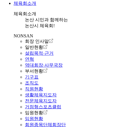
체육회소개
체육회소개
논산 시민과 함께하는
논산시 체육회!
NONSAN
회장 인사말
일반현황
설립목적·근거
연혁
역대회장·사무국장
부서현황
기구표
조직도
직원현황
생활체육지도자
전문체육지도자
거점형스포츠클럽
임원현황
임원현황
회원종목단체회장단