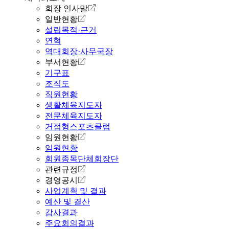
회장 인사말
일반현황
설립목적·근거
연혁
역대회장·사무국장
부서현황
기구표
조직도
직원현황
생활체육지도자
전문체육지도자
거점형스포츠클럽
임원현황
임원현황
회원종목단체회장단
관련규정
경영공시
사업계획 및 결과
예산 및 결산
감사결과
주요회의결과