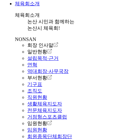
체육회소개
체육회소개
논산 시민과 함께하는
논산시 체육회!
NONSAN
회장 인사말
일반현황
설립목적·근거
연혁
역대회장·사무국장
부서현황
기구표
조직도
직원현황
생활체육지도자
전문체육지도자
거점형스포츠클럽
임원현황
임원현황
회원종목단체회장단