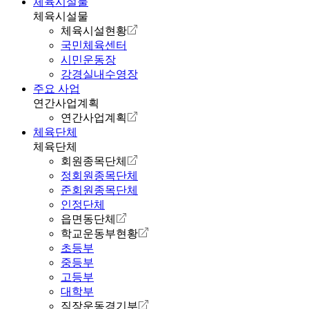
체육시설물
체육시설물
체육시설현황
국민체육센터
시민운동장
강경실내수영장
주요 사업
연간사업계획
연간사업계획
체육단체
체육단체
회원종목단체
정회원종목단체
준회원종목단체
인정단체
읍면동단체
학교운동부현황
초등부
중등부
고등부
대학부
직장운동경기부