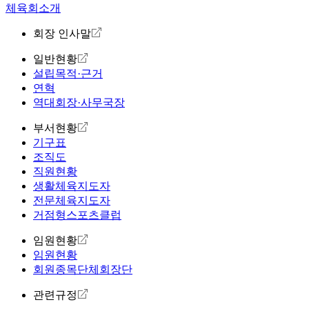
체육회소개
회장 인사말
일반현황
설립목적·근거
연혁
역대회장·사무국장
부서현황
기구표
조직도
직원현황
생활체육지도자
전문체육지도자
거점형스포츠클럽
임원현황
임원현황
회원종목단체회장단
관련규정