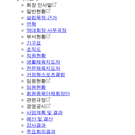
회장 인사말
일반현황
설립목적·근거
연혁
역대회장·사무국장
부서현황
기구표
조직도
직원현황
생활체육지도자
전문체육지도자
거점형스포츠클럽
임원현황
임원현황
회원종목단체회장단
관련규정
경영공시
사업계획 및 결과
예산 및 결산
감사결과
주요회의결과