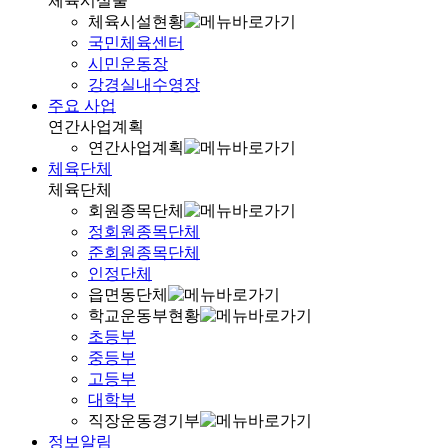
체육시설물
체육시설현황
국민체육센터
시민운동장
강경실내수영장
주요 사업
연간사업계획
연간사업계획
체육단체
체육단체
회원종목단체
정회원종목단체
준회원종목단체
인정단체
읍면동단체
학교운동부현황
초등부
중등부
고등부
대학부
직장운동경기부
정보알림