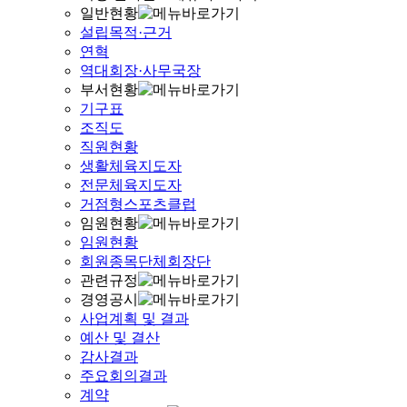
일반현황
설립목적·근거
연혁
역대회장·사무국장
부서현황
기구표
조직도
직원현황
생활체육지도자
전문체육지도자
거점형스포츠클럽
임원현황
임원현황
회원종목단체회장단
관련규정
경영공시
사업계획 및 결과
예산 및 결산
감사결과
주요회의결과
계약