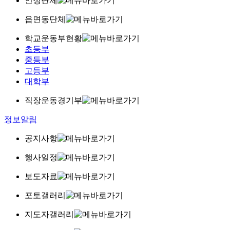
인정단체
읍면동단체
학교운동부현황
초등부
중등부
고등부
대학부
직장운동경기부
정보알림
공지사항
행사일정
보도자료
포토갤러리
지도자갤러리