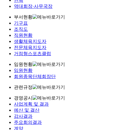
연혁
역대회장·사무국장
부서현황
기구표
조직도
직원현황
생활체육지도자
전문체육지도자
거점형스포츠클럽
임원현황
임원현황
회원종목단체회장단
관련규정
경영공시
사업계획 및 결과
예산 및 결산
감사결과
주요회의결과
계약