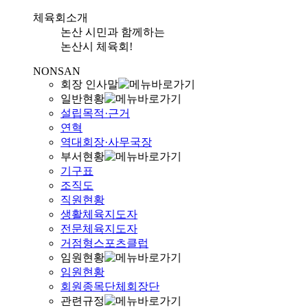
체육회소개
논산 시민과 함께하는
논산시 체육회!
NONSAN
회장 인사말
일반현황
설립목적·근거
연혁
역대회장·사무국장
부서현황
기구표
조직도
직원현황
생활체육지도자
전문체육지도자
거점형스포츠클럽
임원현황
임원현황
회원종목단체회장단
관련규정