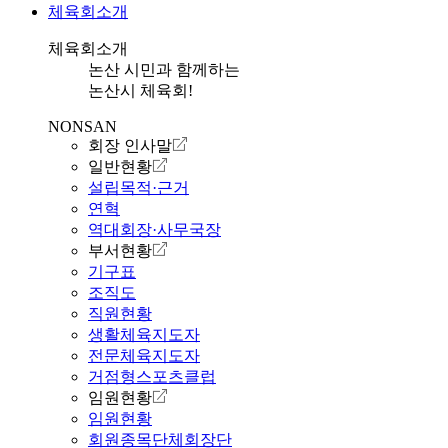
체육회소개
체육회소개
논산 시민과 함께하는
논산시 체육회!
NONSAN
회장 인사말
일반현황
설립목적·근거
연혁
역대회장·사무국장
부서현황
기구표
조직도
직원현황
생활체육지도자
전문체육지도자
거점형스포츠클럽
임원현황
임원현황
회원종목단체회장단