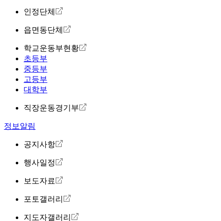
인정단체
읍면동단체
학교운동부현황
초등부
중등부
고등부
대학부
직장운동경기부
정보알림
공지사항
행사일정
보도자료
포토갤러리
지도자갤러리