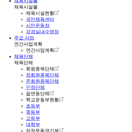
체육시설물
체육시설물
체육시설현황
국민체육센터
시민운동장
강경실내수영장
주요 사업
연간사업계획
연간사업계획
체육단체
체육단체
회원종목단체
정회원종목단체
준회원종목단체
인정단체
읍면동단체
학교운동부현황
초등부
중등부
고등부
대학부
직장운동경기부