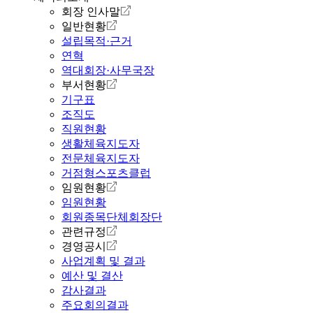
회장 인사말
일반현황
설립목적·근거
연혁
역대회장·사무국장
부서현황
기구표
조직도
직원현황
생활체육지도자
전문체육지도자
거점형스포츠클럽
임원현황
임원현황
회원종목단체회장단
관련규정
경영공시
사업계획 및 결과
예산 및 결산
감사결과
주요회의결과