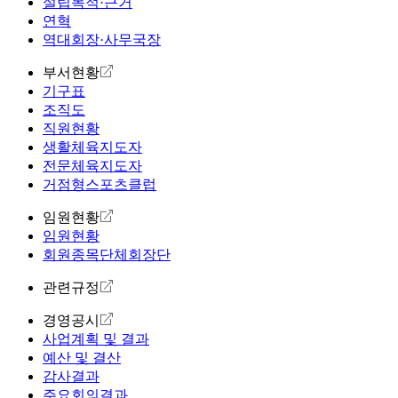
설립목적·근거
연혁
역대회장·사무국장
부서현황
기구표
조직도
직원현황
생활체육지도자
전문체육지도자
거점형스포츠클럽
임원현황
임원현황
회원종목단체회장단
관련규정
경영공시
사업계획 및 결과
예산 및 결산
감사결과
주요회의결과