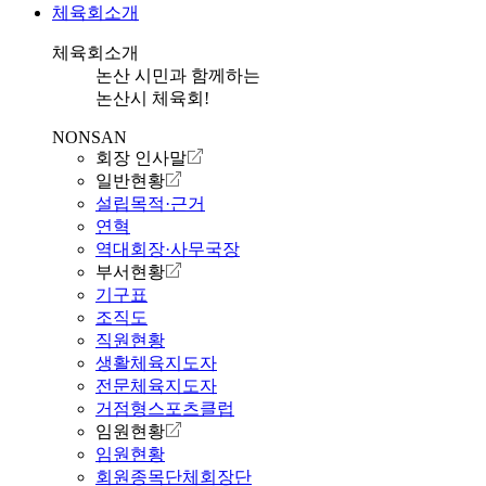
체육회소개
체육회소개
논산 시민과 함께하는
논산시 체육회!
NONSAN
회장 인사말
일반현황
설립목적·근거
연혁
역대회장·사무국장
부서현황
기구표
조직도
직원현황
생활체육지도자
전문체육지도자
거점형스포츠클럽
임원현황
임원현황
회원종목단체회장단