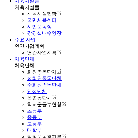
체육시설물
체육시설물
체육시설현황
국민체육센터
시민운동장
강경실내수영장
주요 사업
연간사업계획
연간사업계획
체육단체
체육단체
회원종목단체
정회원종목단체
준회원종목단체
인정단체
읍면동단체
학교운동부현황
초등부
중등부
고등부
대학부
직장운동경기부