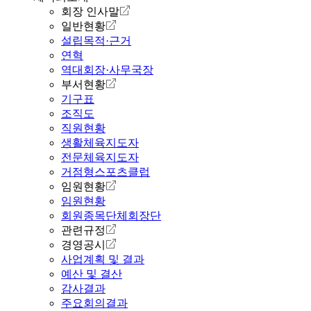
회장 인사말
일반현황
설립목적·근거
연혁
역대회장·사무국장
부서현황
기구표
조직도
직원현황
생활체육지도자
전문체육지도자
거점형스포츠클럽
임원현황
임원현황
회원종목단체회장단
관련규정
경영공시
사업계획 및 결과
예산 및 결산
감사결과
주요회의결과