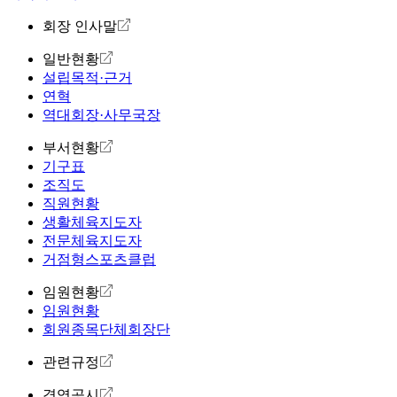
회장 인사말
일반현황
설립목적·근거
연혁
역대회장·사무국장
부서현황
기구표
조직도
직원현황
생활체육지도자
전문체육지도자
거점형스포츠클럽
임원현황
임원현황
회원종목단체회장단
관련규정
경영공시