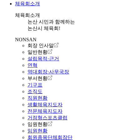
체육회소개
체육회소개
논산 시민과 함께하는
논산시 체육회!
NONSAN
회장 인사말
일반현황
설립목적·근거
연혁
역대회장·사무국장
부서현황
기구표
조직도
직원현황
생활체육지도자
전문체육지도자
거점형스포츠클럽
임원현황
임원현황
회원종목단체회장단