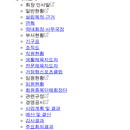
회장 인사말
일반현황
설립목적·근거
연혁
역대회장·사무국장
부서현황
기구표
조직도
직원현황
생활체육지도자
전문체육지도자
거점형스포츠클럽
임원현황
임원현황
회원종목단체회장단
관련규정
경영공시
사업계획 및 결과
예산 및 결산
감사결과
주요회의결과