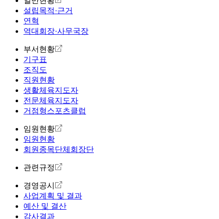
일반현황
설립목적·근거
연혁
역대회장·사무국장
부서현황
기구표
조직도
직원현황
생활체육지도자
전문체육지도자
거점형스포츠클럽
임원현황
임원현황
회원종목단체회장단
관련규정
경영공시
사업계획 및 결과
예산 및 결산
감사결과