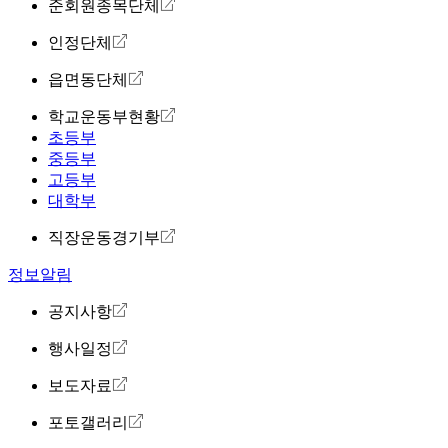
준회원종목단체
인정단체
읍면동단체
학교운동부현황
초등부
중등부
고등부
대학부
직장운동경기부
정보알림
공지사항
행사일정
보도자료
포토갤러리