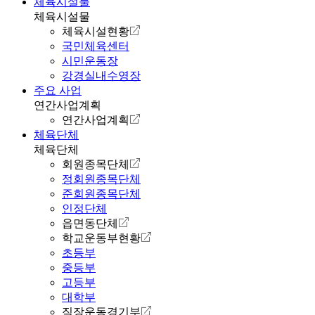
체육시설물
체육시설물
체육시설현황
국민체육센터
시민운동장
강경실내수영장
주요 사업
연간사업계획
연간사업계획
체육단체
체육단체
회원종목단체
정회원종목단체
준회원종목단체
인정단체
읍면동단체
학교운동부현황
초등부
중등부
고등부
대학부
직장운동경기부