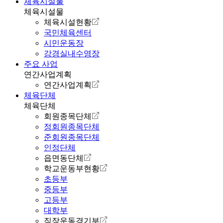
체육시설물
체육시설물
체육시설현황
국민체육센터
시민운동장
강경실내수영장
주요 사업
연간사업계획
연간사업계획
체육단체
체육단체
회원종목단체
정회원종목단체
준회원종목단체
인정단체
읍면동단체
학교운동부현황
초등부
중등부
고등부
대학부
직장운동경기부