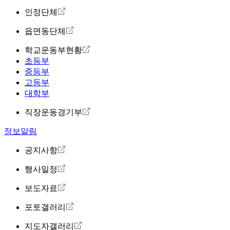
인정단체
읍면동단체
학교운동부현황
초등부
중등부
고등부
대학부
직장운동경기부
정보알림
공지사항
행사일정
보도자료
포토갤러리
지도자갤러리