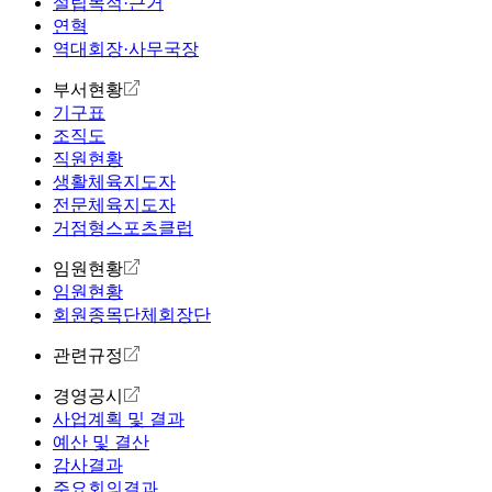
설립목적·근거
연혁
역대회장·사무국장
부서현황
기구표
조직도
직원현황
생활체육지도자
전문체육지도자
거점형스포츠클럽
임원현황
임원현황
회원종목단체회장단
관련규정
경영공시
사업계획 및 결과
예산 및 결산
감사결과
주요회의결과