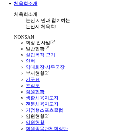
체육회소개
체육회소개
논산 시민과 함께하는
논산시 체육회!
NONSAN
회장 인사말
일반현황
설립목적·근거
연혁
역대회장·사무국장
부서현황
기구표
조직도
직원현황
생활체육지도자
전문체육지도자
거점형스포츠클럽
임원현황
임원현황
회원종목단체회장단