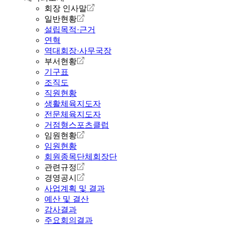
회장 인사말
일반현황
설립목적·근거
연혁
역대회장·사무국장
부서현황
기구표
조직도
직원현황
생활체육지도자
전문체육지도자
거점형스포츠클럽
임원현황
임원현황
회원종목단체회장단
관련규정
경영공시
사업계획 및 결과
예산 및 결산
감사결과
주요회의결과