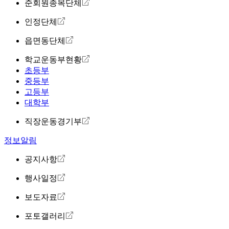
준회원종목단체
인정단체
읍면동단체
학교운동부현황
초등부
중등부
고등부
대학부
직장운동경기부
정보알림
공지사항
행사일정
보도자료
포토갤러리