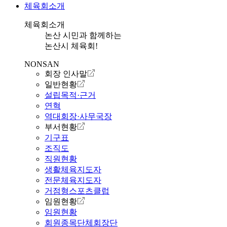
체육회소개
체육회소개
논산 시민과 함께하는
논산시 체육회!
NONSAN
회장 인사말
일반현황
설립목적·근거
연혁
역대회장·사무국장
부서현황
기구표
조직도
직원현황
생활체육지도자
전문체육지도자
거점형스포츠클럽
임원현황
임원현황
회원종목단체회장단