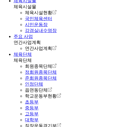
체육시설물
체육시설물
체육시설현황
국민체육센터
시민운동장
강경실내수영장
주요 사업
연간사업계획
연간사업계획
체육단체
체육단체
회원종목단체
정회원종목단체
준회원종목단체
인정단체
읍면동단체
학교운동부현황
초등부
중등부
고등부
대학부
직장운동경기부