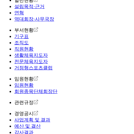
일반현황
설립목적·근거
연혁
역대회장·사무국장
부서현황
기구표
조직도
직원현황
생활체육지도자
전문체육지도자
거점형스포츠클럽
임원현황
임원현황
회원종목단체회장단
관련규정
경영공시
사업계획 및 결과
예산 및 결산
감사결과