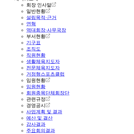
회장 인사말
일반현황
설립목적·근거
연혁
역대회장·사무국장
부서현황
기구표
조직도
직원현황
생활체육지도자
전문체육지도자
거점형스포츠클럽
임원현황
임원현황
회원종목단체회장단
관련규정
경영공시
사업계획 및 결과
예산 및 결산
감사결과
주요회의결과