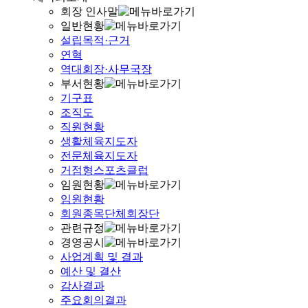
회장 인사말
일반현황
설립목적·근거
연혁
역대회장·사무국장
부서현황
기구표
조직도
직원현황
생활체육지도자
전문체육지도자
거점형스포츠클럽
임원현황
임원현황
회원종목단체회장단
관련규정
경영공시
사업계획 및 결과
예산 및 결산
감사결과
주요회의결과