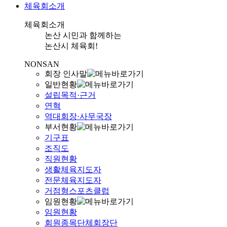
체육회소개
체육회소개
논산 시민과 함께하는
논산시 체육회!
NONSAN
회장 인사말
일반현황
설립목적·근거
연혁
역대회장·사무국장
부서현황
기구표
조직도
직원현황
생활체육지도자
전문체육지도자
거점형스포츠클럽
임원현황
임원현황
회원종목단체회장단