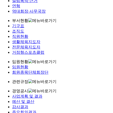
설립목적·근거
연혁
역대회장·사무국장
부서현황
기구표
조직도
직원현황
생활체육지도자
전문체육지도자
거점형스포츠클럽
임원현황
임원현황
회원종목단체회장단
관련규정
경영공시
사업계획 및 결과
예산 및 결산
감사결과
주요회의결과