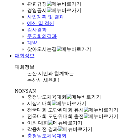
관련규정
경영공시
사업계획 및 결과
예산 및 결산
감사결과
주요회의결과
계약
찾아오시는길
대회정보
대회정보
논산 시민과 함께하는
논산시 체육회!
NONSAN
충청남도체육대회
시장기대회
전국대회 도단위대회 유치
전국대회 도단위대회 출전
이외 대회
각종체전 결과
충청남도체육대회