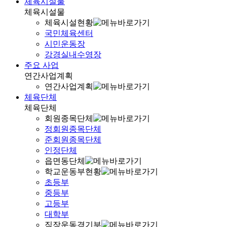
체육시설물
체육시설물
체육시설현황
국민체육센터
시민운동장
강경실내수영장
주요 사업
연간사업계획
연간사업계획
체육단체
체육단체
회원종목단체
정회원종목단체
준회원종목단체
인정단체
읍면동단체
학교운동부현황
초등부
중등부
고등부
대학부
직장운동경기부