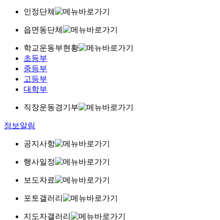
인정단체
읍면동단체
학교운동부현황
초등부
중등부
고등부
대학부
직장운동경기부
정보알림
공지사항
행사일정
보도자료
포토갤러리
지도자갤러리