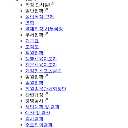
회장 인사말
일반현황
설립목적·근거
연혁
역대회장·사무국장
부서현황
기구표
조직도
직원현황
생활체육지도자
전문체육지도자
거점형스포츠클럽
임원현황
임원현황
회원종목단체회장단
관련규정
경영공시
사업계획 및 결과
예산 및 결산
감사결과
주요회의결과