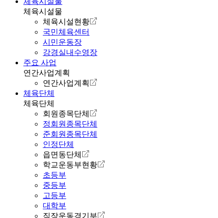
체육시설물
체육시설물
체육시설현황
국민체육센터
시민운동장
강경실내수영장
주요 사업
연간사업계획
연간사업계획
체육단체
체육단체
회원종목단체
정회원종목단체
준회원종목단체
인정단체
읍면동단체
학교운동부현황
초등부
중등부
고등부
대학부
직장운동경기부