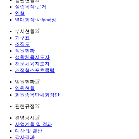
일반현황
설립목적·근거
연혁
역대회장·사무국장
부서현황
기구표
조직도
직원현황
생활체육지도자
전문체육지도자
거점형스포츠클럽
임원현황
임원현황
회원종목단체회장단
관련규정
경영공시
사업계획 및 결과
예산 및 결산
감사결과