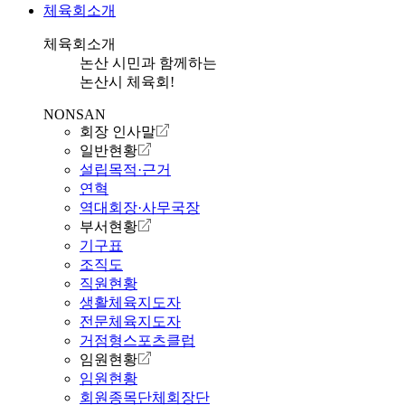
체육회소개
체육회소개
논산 시민과 함께하는
논산시 체육회!
NONSAN
회장 인사말
일반현황
설립목적·근거
연혁
역대회장·사무국장
부서현황
기구표
조직도
직원현황
생활체육지도자
전문체육지도자
거점형스포츠클럽
임원현황
임원현황
회원종목단체회장단