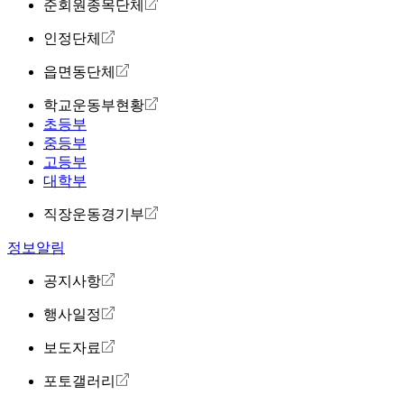
준회원종목단체
인정단체
읍면동단체
학교운동부현황
초등부
중등부
고등부
대학부
직장운동경기부
정보알림
공지사항
행사일정
보도자료
포토갤러리