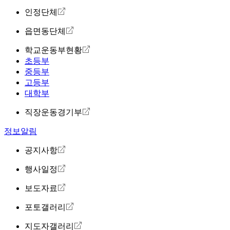
인정단체
읍면동단체
학교운동부현황
초등부
중등부
고등부
대학부
직장운동경기부
정보알림
공지사항
행사일정
보도자료
포토갤러리
지도자갤러리