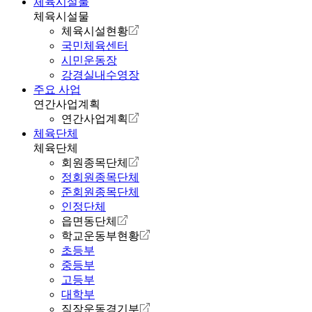
체육시설물
체육시설물
체육시설현황
국민체육센터
시민운동장
강경실내수영장
주요 사업
연간사업계획
연간사업계획
체육단체
체육단체
회원종목단체
정회원종목단체
준회원종목단체
인정단체
읍면동단체
학교운동부현황
초등부
중등부
고등부
대학부
직장운동경기부