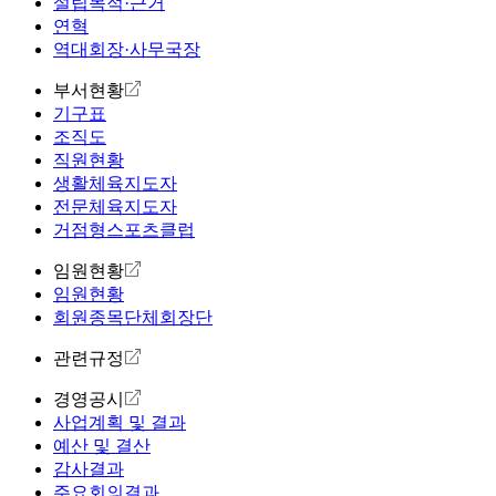
설립목적·근거
연혁
역대회장·사무국장
부서현황
기구표
조직도
직원현황
생활체육지도자
전문체육지도자
거점형스포츠클럽
임원현황
임원현황
회원종목단체회장단
관련규정
경영공시
사업계획 및 결과
예산 및 결산
감사결과
주요회의결과