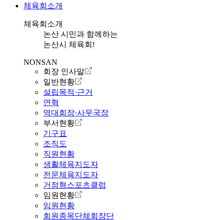
체육회소개
체육회소개
논산 시민과 함께하는
논산시 체육회!
NONSAN
회장 인사말
일반현황
설립목적·근거
연혁
역대회장·사무국장
부서현황
기구표
조직도
직원현황
생활체육지도자
전문체육지도자
거점형스포츠클럽
임원현황
임원현황
회원종목단체회장단