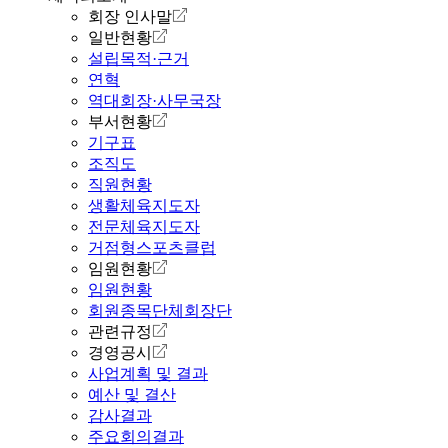
회장 인사말
일반현황
설립목적·근거
연혁
역대회장·사무국장
부서현황
기구표
조직도
직원현황
생활체육지도자
전문체육지도자
거점형스포츠클럽
임원현황
임원현황
회원종목단체회장단
관련규정
경영공시
사업계획 및 결과
예산 및 결산
감사결과
주요회의결과